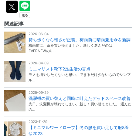
関連記事
2026-06-04
持ち歩くなら軽さが正義。梅雨前に晴雨兼用傘を新調
梅雨前に、傘を買い換えました。新しく選んだのは、
EVERNEWのU.…
2026-04-09
ミニマリスト靴下2足生活の盲点
モノを増やしたくないと思い、できるだけ少ないものでシンプ
ル…
2025-09-29
洗濯機の買い替えと同時に叶えたデッドスペース改善
先日、洗濯機が壊れてしまい、新しく買い替えました。 選んだ
の…
2023-11-29
【ミニマルワードローブ】冬の服を買い足して服8着
@2023